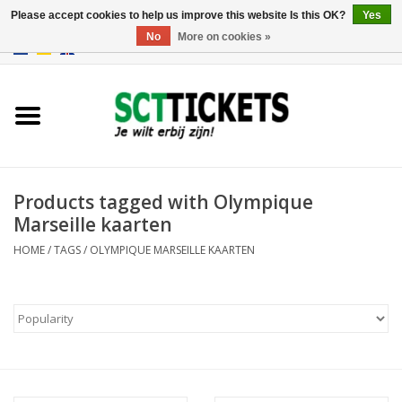
Please accept cookies to help us improve this website Is this OK?
Yes
No
More on cookies »
0 Items - €0,00
England
Germany
Spain
Products tagged with Olympique
Marseille kaarten
Italy
HOME
/
TAGS
/
OLYMPIQUE MARSEILLE KAARTEN
France