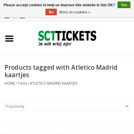
Please accept cookies to help us improve this website Is this OK?
Yes
No
More on cookies »
0 Items - €0,00
England
Germany
Spain
Products tagged with Atletico Madrid
kaartjes
Italy
HOME
/
TAGS
/
ATLETICO MADRID KAARTJES
France