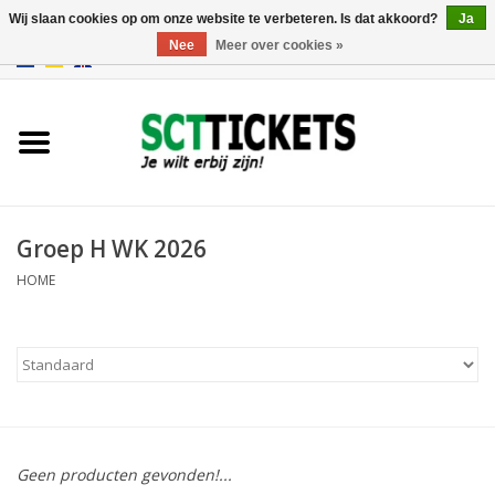
Wij slaan cookies op om onze website te verbeteren. Is dat akkoord?
Ja
Nee
Meer over cookies »
0 Artikelen - €0,00
Engeland
Duitsland
Spanje
Groep H WK 2026
HOME
Italie
Frankrijk
Geen producten gevonden!...