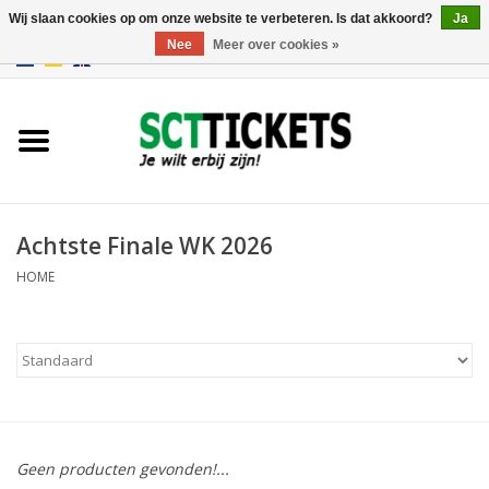
Wij slaan cookies op om onze website te verbeteren. Is dat akkoord?
Ja
Nee
Meer over cookies »
0 Artikelen - €0,00
Engeland
Duitsland
Spanje
Achtste Finale WK 2026
HOME
Italie
Frankrijk
Geen producten gevonden!...