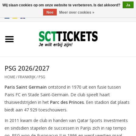
Wij slaan cookies op om onze website te verbeteren. Is dat akkoord?
Ja
Nee
Meer over cookies »
0 Artikelen - €0,00
Engeland
Duitsland
Spanje
PSG 2026/2027
HOME
/
FRANKRIJK
/
PSG
Italie
Paris Saint Germain
ontstond in 1970 uit een fusie tussen
Paris FC en Stade Saint-Germain. De club speelt haart
Frankrijk
thuiswedstrijden in het
Parc des Princes
. Een stadion dat plaats
biedt aan 47 929 toeschouwers.
In 2011 kwam de club in handen van Qatar Sports Investments
en sindsdien stapelen de successen in Parijs zich in rap tempo
op. PSG won de Europacup II in 1996 en werd veertien maal