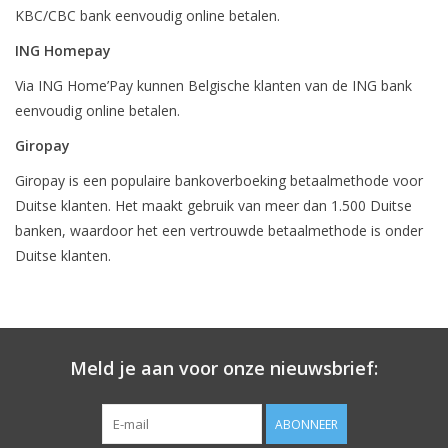
KBC/CBC bank eenvoudig online betalen.
ING Homepay
Via ING Home’Pay kunnen Belgische klanten van de ING bank
eenvoudig online betalen.
Giropay
Giropay is een populaire bankoverboeking betaalmethode voor
Duitse klanten. Het maakt gebruik van meer dan 1.500 Duitse
banken, waardoor het een vertrouwde betaalmethode is onder
Duitse klanten.
Meld je aan voor onze nieuwsbrief:
ABONNEER