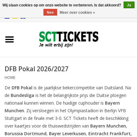
Wij slaan cookies op om onze website te verbeteren. Is dat akkoord?
Ja
Nee
Meer over cookies »
0 Artikelen - €0,00
Engeland
Duitsland
Spanje
DFB Pokal 2026/2027
HOME
Italie
De
DFB Pokal
is de jaarlijkse bekercompetitie van Duitsland. Na
de
Bundesliga
is het de belangrijkste prijs die Duitse ploegen
Frankrijk
nationaal kunnen winnen. De huidige cuphouder is
Bayern
Munchen
. Zij versloegen in het Olympiastadion in Berlijn VFB
Stuttgart in de finale met 3-0. SCT Tickets heeft de beschikking
over kaartjes voor de thuiswedstrijden van
Bayern Munchen
,
Borussia Dortmund
,
Bayer Leverkusen
,
Eintracht Frankfurt,