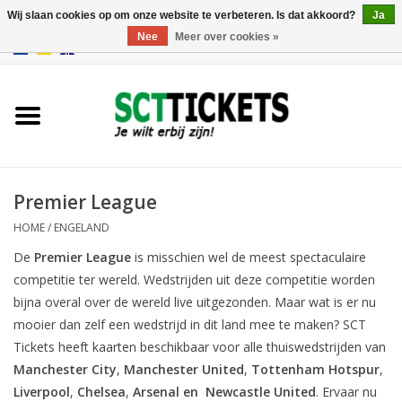
Wij slaan cookies op om onze website te verbeteren. Is dat akkoord?
Ja
Nee
Meer over cookies »
0 Artikelen - €0,00
Engeland
Duitsland
Spanje
Premier League
HOME
/
ENGELAND
Italie
De
Premier League
is misschien wel de meest spectaculaire
competitie ter wereld. Wedstrijden uit deze competitie worden
Frankrijk
bijna overal over de wereld live uitgezonden. Maar wat is er nu
mooier dan zelf een wedstrijd in dit land mee te maken? SCT
Tickets heeft kaarten beschikbaar voor alle thuiswedstrijden van
Manchester City
,
Manchester United
,
Tottenham Hotspur
,
Liverpool
,
Chelsea
,
Arsenal
en
Newcastle United
. Ervaar nu