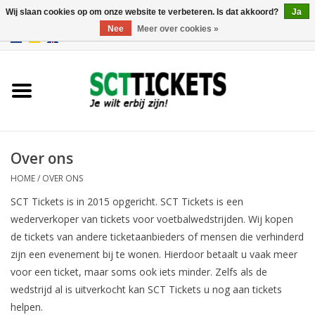
Wij slaan cookies op om onze website te verbeteren. Is dat akkoord?
Ja
Nee
Meer over cookies »
0 Artikelen - €0,00
Engeland
Duitsland
Spanje
Over ons
HOME
/
OVER ONS
Italie
SCT Tickets is in 2015 opgericht. SCT Tickets is een
wederverkoper van tickets voor voetbalwedstrijden. Wij kopen
Frankrijk
de tickets van andere ticketaanbieders of mensen die verhinderd
zijn een evenement bij te wonen. Hierdoor betaalt u vaak meer
voor een ticket, maar soms ook iets minder. Zelfs als de
wedstrijd al is uitverkocht kan SCT Tickets u nog aan tickets
helpen.