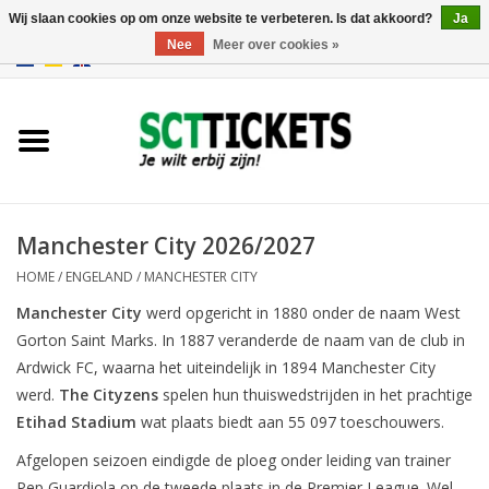
Wij slaan cookies op om onze website te verbeteren. Is dat akkoord?
Ja
Nee
Meer over cookies »
0 Artikelen - €0,00
Engeland
Duitsland
Spanje
Manchester City 2026/2027
HOME
/
ENGELAND
/
MANCHESTER CITY
Italie
Manchester City
werd opgericht in 1880 onder de naam West
Gorton Saint Marks. In 1887 veranderde de naam van de club in
Frankrijk
Ardwick FC, waarna het uiteindelijk in 1894 Manchester City
werd.
The Cityzens
spelen hun thuiswedstrijden in het prachtige
Etihad Stadium
wat plaats biedt aan 55 097 toeschouwers.
Afgelopen seizoen eindigde de ploeg onder leiding van trainer
Pep Guardiola op de tweede plaats in de Premier League. Wel