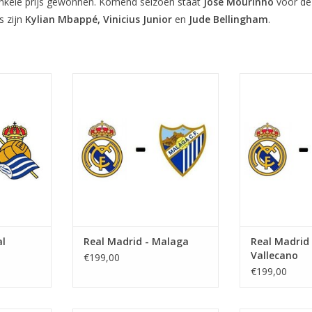
enkele prijs gewonnen. Komend seizoen staat
José Mourinho
voor de 
s zijn
Kylian Mbappé, Vinicius Junior
en
Jude Bellingham
.
 augustus
Datum: Zondag 30 augustus
Datum: 13 s
2026
Aan
 uur
Aanvang: 17.00 uur
Stadion: San
Bernabeu
Stadion: Estadio Santiago
Plaats
id
Bernabeu
TOEVOEGEN AA
Plaats: Madrid
NKELWAGEN
TOEVOEGEN AAN WINKELWAGEN
al
Real Madrid - Malaga
Real Madrid
Vallecano
€199,00
€199,00