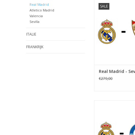
Datum: 18 oktob
Real Madrid
SALE
Aanvang:
Atletico Madrid
Stadion: Santiago 
Valencia
Plaats: Madr
Sevilla
TOEVOEGEN AAN WI
ITALIE
FRANKRIJK
Real Madrid - Sev
€279,00
Datum: 3 januar
Aanvang:
Stadion: Santiago 
Plaats: Madr
TOEVOEGEN AAN WI