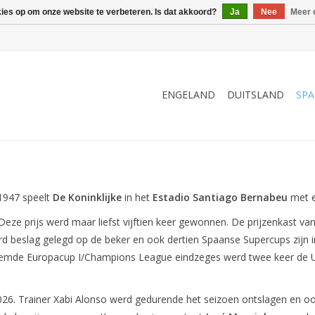
kies op om onze website te verbeteren. Is dat akkoord?
Ja
Nee
Meer 
ENGELAND
DUITSLAND
SPA
1947 speelt
De Koninklijke
in het
Estadio Santiago Bernabeu
met e
ze prijs werd maar liefst vijftien keer gewonnen. De prijzenkast van
 beslag gelegd op de beker en ook dertien Spaanse Supercups zijn in 
oemde Europacup I/Champions League eindzeges werd twee keer de U
026. Trainer Xabi Alonso werd gedurende het seizoen ontslagen en oo