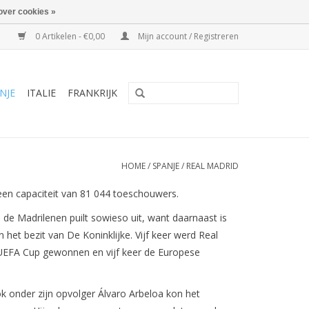
over cookies »
0 Artikelen - €0,00
Mijn account / Registreren
NJE
ITALIE
FRANKRIJK
HOME
/
SPANJE
/
REAL MADRID
en capaciteit van 81 044 toeschouwers.
 de Madrilenen puilt sowieso uit, want daarnaast is
het bezit van De Koninklijke. Vijf keer werd Real
EFA Cup gewonnen en vijf keer de Europese
k onder zijn opvolger Álvaro Arbeloa kon het