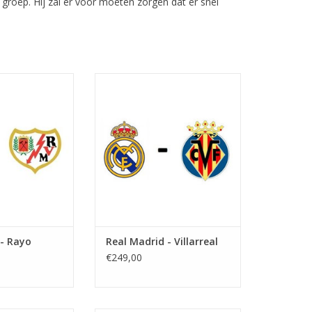
groep. Hij zal er voor moeten zorgen dat er snel
eptember 2026
Datum: 11 oktober 2026
vang:
Aanvang:
tiago Bernabeu
Stadion: Santiago Bernabeu
: Madrid
Plaats: Madrid
N WINKELWAGEN
TOEVOEGEN AAN WINKELWAGEN
 - Rayo
Real Madrid - Villarreal
€249,00