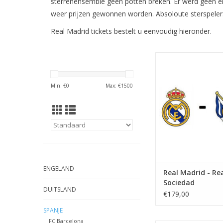
sterrenensemble geen potten breken. Er werd geen 
weer prijzen gewonnen worden. Absoloute sterspeler
Real Madrid tickets bestelt u eenvoudig hieronder.
Datum: Woensdag 26
2026
Aanvang: 21.00
Min: €
0
Max: €
1500
Stadion: Santiago 
Plaats: Madr
TOEVOEGEN AAN WI
ENGELAND
Real Madrid - Re
Sociedad
DUITSLAND
€179,00
SPANJE
FC Barcelona