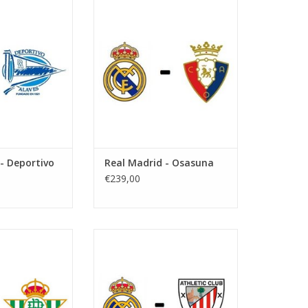
ovember 2026
Datum: 13 december 2026
vang:
Aanvang:
tiago Bernabeu
Stadion: Estadio Santiago
: Madrid
Bernabeu
Plaats: Madrid
N WINKELWAGEN
TOEVOEGEN AAN WINKELWAGEN
- Deportivo
Real Madrid - Osasuna
€239,00
januari 2027
Datum: 14 februari 2027
vang:
Aanvang:
tiago Bernabeu
Stadion: Santiago Bernabeu
: Madrid
Plaats: Madrid
N WINKELWAGEN
TOEVOEGEN AAN WINKELWAGEN