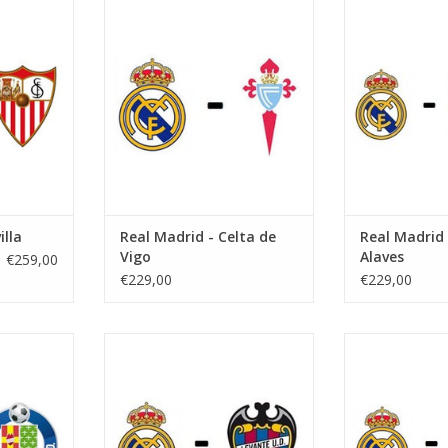
er 2026
Datum: 22 november 2026
Datum: 29 n
Aanvang:
Aan
Bernabeu
Stadion: Santiago Bernabeu
Stadion: San
id
Plaats: Madrid
Plaats
NKELWAGEN
TOEVOEGEN AAN WINKELWAGEN
TOEVOEGEN AA
illa
Real Madrid - Celta de
Real Madrid 
Vigo
Alaves
€259,00
€229,00
€229,00
i 2027
Datum: 10 januari 2027
Datum: 24 
Aanvang:
Aan
Bernabeu
Stadion: Estadio Santiago
Stadion: San
id
Bernabeu
Plaats
Plaats: Madrid
NKELWAGEN
TOEVOEGEN AA