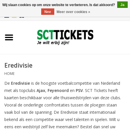
Wij slaan cookies op om onze website te verbeteren. Is dat akkoord?
Ja
Nee
Meer over cookies »
0 Artikelen - €0,00
Engeland
Duitsland
Spanje
Eredivisie
HOME
Italie
De
Eredivisie
is de hoogste voetbalcompetitie van Nederland
met als topclubs
Ajax
,
Feyenoord
en
PSV
. SCT Tickets heeft
Frankrijk
kaarten beschikbaar voor alle thuiswedstrijden van deze clubs.
Vooral de onderlinge confrontaties tussen de ploegen staan
vaak bol van de spanning. De Eredivisie staat internationaal
bekend als een competitie waar veel talenten in spelen. Wilt u
eens een wedstrijd zelf live meemaken? Bestel dan snel uw