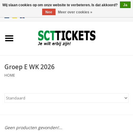
Wij slaan cookies op om onze website te verbeteren. Is dat akkoord?
Ja
Nee
Meer over cookies »
0 Artikelen - €0,00
Engeland
Duitsland
Spanje
Groep E WK 2026
HOME
Italie
Frankrijk
Geen producten gevonden!...