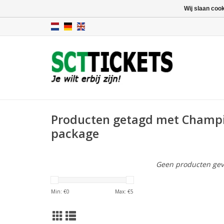
Wij slaan coo
Producten getagd met Champ
package
Geen producten gev
Min: €
0
Max: €
5