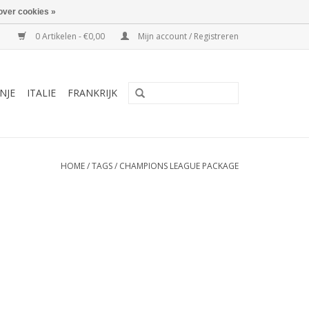
over cookies »
0 Artikelen - €0,00
Mijn account / Registreren
NJE
ITALIE
FRANKRIJK
HOME
/
TAGS
/
CHAMPIONS LEAGUE PACKAGE