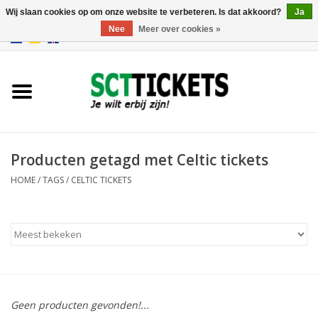
Wij slaan cookies op om onze website te verbeteren. Is dat akkoord?
Ja
Nee
Meer over cookies »
0 Artikelen - €0,00
Engeland
Duitsland
Spanje
Producten getagd met Celtic tickets
HOME
/
TAGS
/
CELTIC TICKETS
Italie
Frankrijk
Geen producten gevonden!...