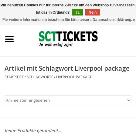
Wir benutzen Cookies nur für interne Zwecke um den Webshop zu verbessern.
Ist das in Ordnung?
Ja
Nein
0 Artikel - €0,00
Für weitere Informationen beachten Sie bitte unsere Datenschutzerklärung. »
England
Deutschland
Spanien
Artikel mit Schlagwort Liverpool package
STARTSEITE
/
SCHLAGWORTE
/
LIVERPOOL PACKAGE
Italien
Frankreich
Keine Produkte gefunden!...