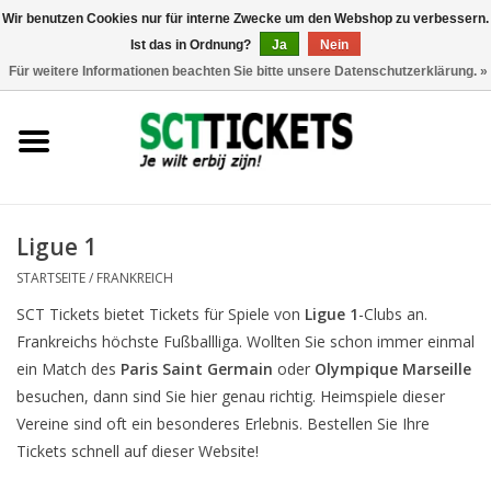
Wir benutzen Cookies nur für interne Zwecke um den Webshop zu verbessern.
Ist das in Ordnung?
Ja
Nein
0 Artikel - €0,00
Für weitere Informationen beachten Sie bitte unsere Datenschutzerklärung. »
England
Deutschland
Spanien
Ligue 1
STARTSEITE
/
FRANKREICH
Italien
SCT Tickets bietet Tickets für Spiele von
Ligue 1
-Clubs an.
Frankreichs höchste Fußballliga. Wollten Sie schon immer einmal
Frankreich
ein Match des
Paris Saint Germain
oder
Olympique Marseille
besuchen, dann sind Sie hier genau richtig. Heimspiele dieser
Vereine sind oft ein besonderes Erlebnis. Bestellen Sie Ihre
Tickets schnell auf dieser Website!