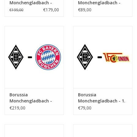
Monchengladbach -
Monchengladbach -
Borussia Dortmund
Eintracht Frankfurt
€179,00
€89,00
€199,00
Borussia
Borussia
Monchengladbach -
Monchengladbach - 1.
Bayern Munchen
FC Union Berlin
€219,00
€79,00