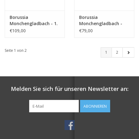
Borussia
Borussia
Monchengladbach - 1.
Monchengladbach -
FC Koln
VFB Stuttgart
€109,00
€79,00
Seite 1 von 2
1
2
Melden Sie sich für unseren Newsletter an:
ABONNIEREN