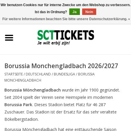
Wir benutzen Cookies nur für interne Zwecke um den Webshop zu verbessern.
Ist das in Ordnung?
Ja
Nein
0 Artikel - €0,00
Für weitere Informationen beachten Sie bitte unsere Datenschutzerklärung. »
England
Deutschland
Spanien
Borussia Monchengladbach 2026/2027
STARTSEITE
/
DEUTSCHLAND
/
BUNDESLIGA
/
BORUSSIA
Italien
MONCHENGLADBACH
Borussia Mönchengladbach
wurde im Jahr 1900 gegründet.
Frankreich
Seit 2004 spielt der Verein seine Heimspiele im modernen
Borussia Park
. Dieses Stadion bietet Platz für 46 287
Zuschauer. Das Stadion ist der Ersatz für das sehr veraltete
Bökelbergstadion.
Borussia Mönchengladbach hat eine enttäuschende Saison