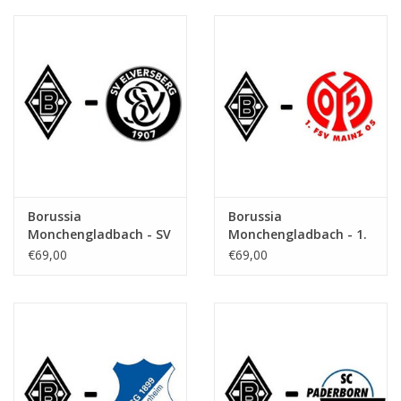
Borussia
Borussia
Monchengladbach - SV
Monchengladbach - 1.
Elversberg
FSV Mainz
€69,00
€69,00