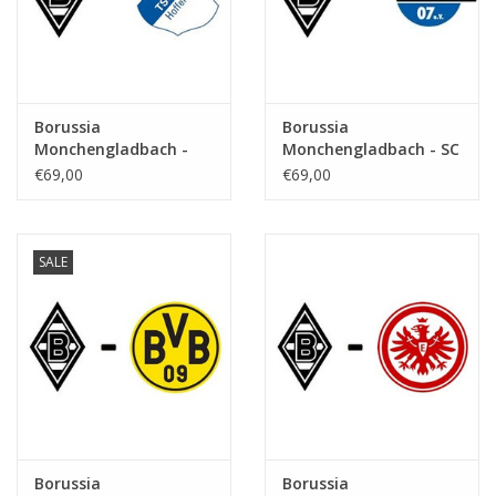
Borussia
Borussia
Monchengladbach -
Monchengladbach - SC
TSG Hoffenheim
Paderborn
€69,00
€69,00
SALE
Borussia
Borussia