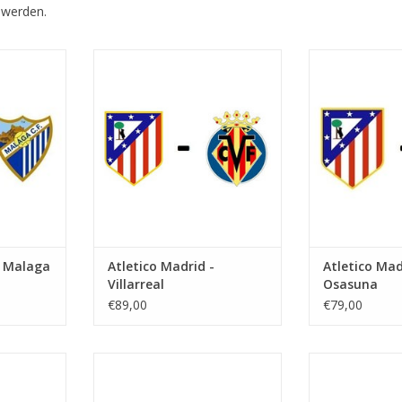
 werden.
August 2026
Datum: Sonntag 23. August 2026
Datum: 16. S
0 Uhr
Startzeit: 17:00 Uhr
Star
ropolitano
Stadion: Wanda Metropolitano
Stadion: Wand
id
Stadt: Madrid
Stadt:
NZUFÜGEN
ZUM WARENKORB HINZUFÜGEN
ZUM WARENKO
- Malaga
Atletico Madrid -
Atletico Mad
Villarreal
Osasuna
€89,00
€79,00
er 2026
Datum: 8. November 2026
Datum: 6. D
Startzeit:
Star
ropolitano
Stadion: Wanda Metropolitano
Stadion: Wand