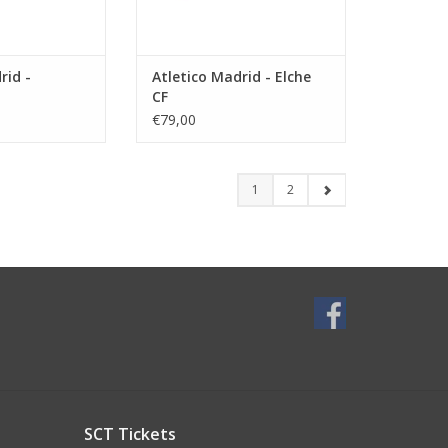
rid -
Atletico Madrid - Elche
CF
€79,00
1
2
SCT Tickets