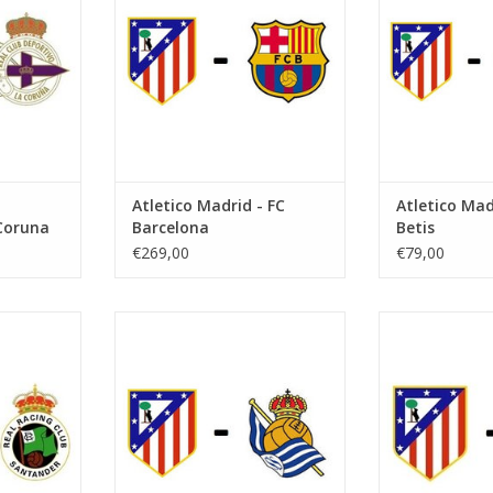
id
Stadt: Madrid
Stadt:
NZUFÜGEN
ZUM WARENKORB HINZUFÜGEN
ZUM WARENKO
Atletico Madrid - FC
Atletico Mad
Coruna
Barcelona
Betis
€269,00
€79,00
r 2027
Datum: 17. Januar 2027
Datum: 31.
Startzeit:
Star
ropolitano
Stadion: Wanda Metropolitano
Stadion: Wand
id
Stadt: Madrid
Stadt:
NZUFÜGEN
ZUM WARENKORB HINZUFÜGEN
ZUM WARENKO