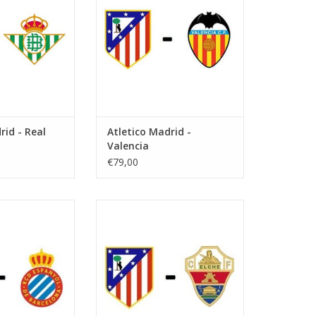
 Madrid
Stadt: Madrid
RB HINZUFÜGEN
ZUM WARENKORB HINZUFÜGEN
rid - Real
Atletico Madrid -
Valencia
€79,00
 Januar 2027
Datum: 21. Februar 2027
tzeit:
Startzeit:
a Metropolitano
Stadion: Wanda Metropolitano
 Madrid
Stadt: Madrid
RB HINZUFÜGEN
ZUM WARENKORB HINZUFÜGEN