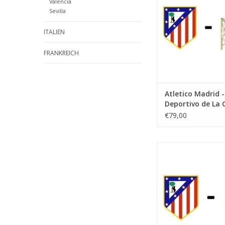
Valencia
Stadt: Madr
Sevilla
ZUM WARENKORB HI
ITALIEN
FRANKREICH
Atletico Madrid -
Deportivo de La 
€79,00
Datum: 10. Janua
Startzeit:
Stadion: Wanda Met
Stadt: Madr
ZUM WARENKORB HI