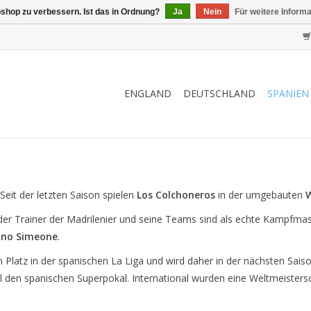
shop zu verbessern. Ist das in Ordnung?
Ja
Nein
Für weitere Inform
ENGLAND
DEUTSCHLAND
SPANIEN
eit der letzten Saison spielen
Los Colchoneros
in der umgebauten
n der Trainer der Madrilenier und seine Teams sind als echte Kampfm
iano Simeone
.
n Platz in der spanischen La Liga und wird daher in der nächsten Sais
en spanischen Superpokal. International wurden eine Weltmeistersch