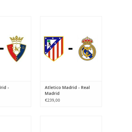
eptember 2026
Madrid Derby
tzeit:
Datum: 20. September 2026
a Metropolitano
Startzeit:
 Madrid
Stadion: Wanda Metropolitano
Stadt: Madrid
RB HINZUFÜGEN
ZUM WARENKORB HINZUFÜGEN
rid -
Atletico Madrid - Real
Madrid
€239,00
ezember 2026
Datum: 13. Dezember 2026
tzeit:
Startzeit:
a Metropolitano
Stadion: Wanda Metropolitano