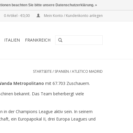
ationen beachten Sie bitte unsere Datenschutzerklärung. »
0 Artikel - €0,00
Mein Konto / Kundenkonto anlegen
ITALIEN
FRANKREICH
STARTSEITE
/
SPANIEN
/
ATLETICO MADRID
Wanda Metropolitano
mit 67.703 Zuschauern.
aschinen bekannt. Das Team beherbergt viele
on in der Champions League aktiv sein. In seinem
aft, ein Europapokal II, drei Europa Leagues und