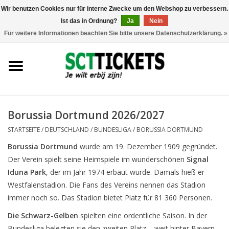
Wir benutzen Cookies nur für interne Zwecke um den Webshop zu verbessern.
Ist das in Ordnung?
Ja
Nein
0 Artikel - €0,00
Für weitere Informationen beachten Sie bitte unsere Datenschutzerklärung. »
England
Deutschland
Spanien
Borussia Dortmund 2026/2027
STARTSEITE
/
DEUTSCHLAND
/
BUNDESLIGA
/
BORUSSIA DORTMUND
Italien
Borussia Dortmund
wurde am 19. Dezember 1909 gegründet.
Der Verein spielt seine Heimspiele im wunderschönen
Signal
Frankreich
Iduna Park
, der im Jahr 1974 erbaut wurde. Damals hieß er
Westfalenstadion. Die Fans des Vereins nennen das Stadion
immer noch so. Das Stadion bietet Platz für 81 360 Personen.
Die Schwarz-Gelben
spielten eine ordentliche Saison. In der
Bundesliga belegten sie den zweiten Platz – weit hinter Bayern