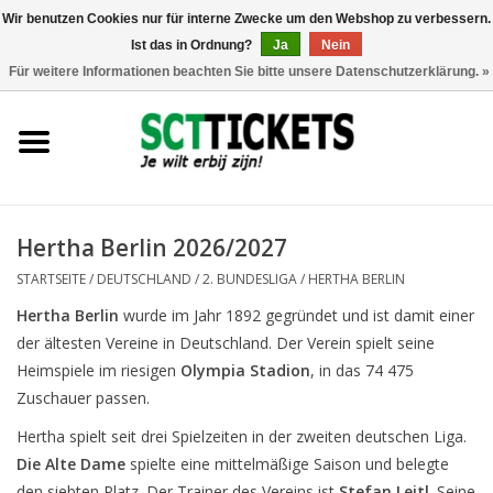
Wir benutzen Cookies nur für interne Zwecke um den Webshop zu verbessern.
Ist das in Ordnung?
Ja
Nein
0 Artikel - €0,00
Für weitere Informationen beachten Sie bitte unsere Datenschutzerklärung. »
England
Deutschland
Spanien
Hertha Berlin 2026/2027
STARTSEITE
/
DEUTSCHLAND
/
2. BUNDESLIGA
/
HERTHA BERLIN
Italien
Hertha Berlin
wurde im Jahr 1892 gegründet und ist damit einer
der ältesten Vereine in Deutschland. Der Verein spielt seine
Frankreich
Heimspiele im riesigen
Olympia Stadion
, in das 74 475
Zuschauer passen.
Hertha spielt seit drei Spielzeiten in der zweiten deutschen Liga.
Die Alte Dame
spielte eine mittelmäßige Saison und belegte
den siebten Platz. Der Trainer des Vereins ist
Stefan Leitl
. Seine