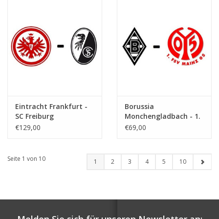
Eintracht Frankfurt -
Borussia
SC Freiburg
Monchengladbach - 1.
FSV Mainz
€129,00
€69,00
Seite 1 von 10
1
2
3
4
5
10