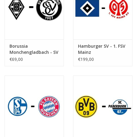
Borussia
Hamburger SV - 1. FSV
Monchengladbach - SV
Mainz
Elversberg
€69,00
€199,00