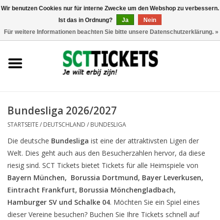
Wir benutzen Cookies nur für interne Zwecke um den Webshop zu verbessern.
Ist das in Ordnung?
Ja
Nein
0 Artikel - €0,00
Für weitere Informationen beachten Sie bitte unsere Datenschutzerklärung. »
England
Deutschland
Spanien
Bundesliga 2026/2027
STARTSEITE
/
DEUTSCHLAND
/
BUNDESLIGA
Italien
Die deutsche
Bundesliga
ist eine der attraktivsten Ligen der
Welt. Dies geht auch aus den Besucherzahlen hervor, da diese
Frankreich
riesig sind. SCT Tickets bietet Tickets für alle Heimspiele von
Bayern München, Borussia Dortmund, Bayer Leverkusen,
Eintracht Frankfurt, Borussia Mönchengladbach,
Hamburger SV und Schalke 04
. Möchten Sie ein Spiel eines
dieser Vereine besuchen? Buchen Sie Ihre Tickets schnell auf