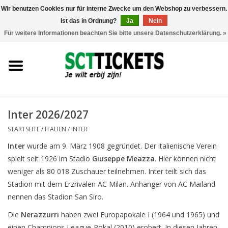
Wir benutzen Cookies nur für interne Zwecke um den Webshop zu verbessern.
Ist das in Ordnung?
Ja
Nein
0 Artikel - €0,00
Für weitere Informationen beachten Sie bitte unsere Datenschutzerklärung. »
England
Deutschland
Spanien
Inter 2026/2027
STARTSEITE
/
ITALIEN
/
INTER
Italien
Inter
wurde am 9. März 1908 gegründet. Der italienische Verein
spielt seit 1926 im Stadio
Giuseppe Meazza
. Hier können nicht
Frankreich
weniger als 80 018 Zuschauer teilnehmen. Inter teilt sich das
Stadion mit dem Erzrivalen AC Milan. Anhänger von AC Mailand
nennen das Stadion San Siro.
Die
Nerazzurri
haben zwei Europapokale I (1964 und 1965) und
einen Champions League-Pokal (2010) erobert. In diesen Jahren