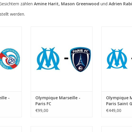
Gesichtern zählen
Amine Harit, Mason Greenwood
und
Adrien Rab
tellt werden.
ugust 2026
Datum: 5. September 2026
Le Cl
5 Uhr
Startzeit:
Datum: 19. S
lodrome
Stadion: Stade Velodrome
Star
lle
Stadt: Marseille
Stadion: St
Stadt: 
NZUFÜGEN
ZUM WARENKORB HINZUFÜGEN
ZUM WARENKO
lle -
Olympique Marseille -
Olympique Ma
Paris FC
Paris Saint 
€99,00
€449,00
er 2026
Datum: 21. November 2026
Datum: 5. D