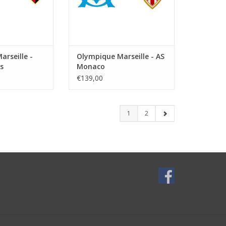
rseille -
Olympique Marseille - AS
s
Monaco
€139,00
1
2