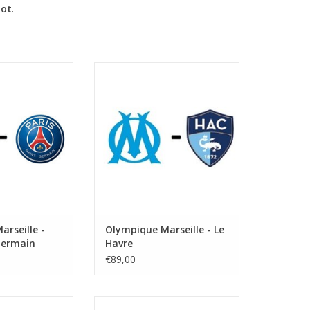
iot
.
assique
Datum: 24. Oktober 2026
eptember 2026
Startzeit:
tzeit:
Stadion: Stade Velodrome
ade Velodrome
Stadt: Marseille
Marseille
ZUM WARENKORB HINZUFÜGEN
RB HINZUFÜGEN
rseille -
Olympique Marseille - Le
Germain
Havre
€89,00
ezember 2026
Datum: 16. January 2027