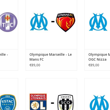
Startzeit:
Star
lodrome
Stadion: Stade Velodrome
Stadion: St
lle
Stadt: Marseille
Stadt: 
NZUFÜGEN
ZUM WARENKORB HINZUFÜGEN
ZUM WARENKO
lle -
Olympique Marseille - Le
Olympique Ma
Mans FC
OGC Nizza
€89,00
€89,00
r 2027
Datum: 13. Februar 2027
Datum: 27. 
Startzeit:
Star
lodrome
Stadion: Stade Velodrome
Stadion: St
lle
Stadt: Marseille
Stadt: 
NZUFÜGEN
ZUM WARENKORB HINZUFÜGEN
ZUM WARENKO