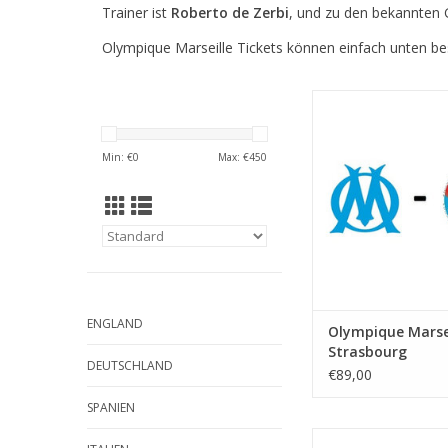
Trainer ist
Roberto de Zerbi
, und zu den bekannten 
Olympique Marseille Tickets können einfach unten bes
Datum: Freitag 21. A
Startzeit: 20:4
Stadion: Stade Ve
Min: €
0
Max: €
450
Stadt: Marsei
ZUM WARENKORB HI
ENGLAND
Olympique Marsei
Strasbourg
DEUTSCHLAND
€89,00
SPANIEN
Datum: 31. Oktob