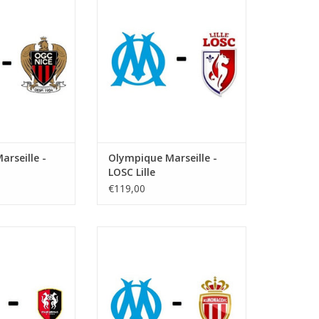
tzeit:
Startzeit:
ade Velodrome
Stadion: Stade Velodrome
Marseille
Stadt: Marseille
RB HINZUFÜGEN
ZUM WARENKORB HINZUFÜGEN
rseille -
Olympique Marseille -
LOSC Lille
€119,00
Februar 2027
Datum: 13. Marz 2027
tzeit:
Startzeit:
ade Velodrome
Stadion: Stade Velodrome
Marseille
Stadt: Marseille
RB HINZUFÜGEN
ZUM WARENKORB HINZUFÜGEN