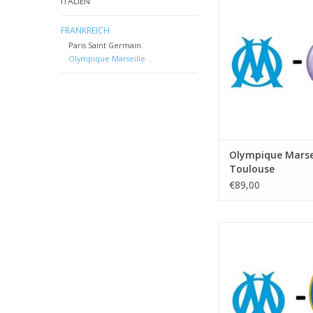
ITALIEN
Startzeit:
Stadion: Stade Ve
FRANKREICH
Stadt: Marsei
Paris Saint Germain
ZUM WARENKORB HI
Olympique Marseille
Olympique Marsei
Toulouse
€89,00
Datum: 30. Janua
Startzeit:
Stadion: Stade Ve
Stadt: Marsei
ZUM WARENKORB HI