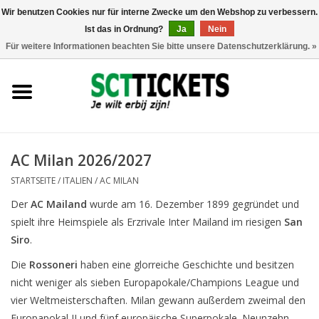
Wir benutzen Cookies nur für interne Zwecke um den Webshop zu verbessern.
Ist das in Ordnung?
Ja
Nein
0 Artikel - €0,00
Für weitere Informationen beachten Sie bitte unsere Datenschutzerklärung. »
England
Deutschland
Spanien
AC Milan 2026/2027
STARTSEITE
/
ITALIEN
/
AC MILAN
Italien
Der
AC Mailand
wurde am 16. Dezember 1899 gegründet und
spielt ihre Heimspiele als Erzrivale Inter Mailand im riesigen
San
Frankreich
Siro
.
Die
Rossoneri
haben eine glorreiche Geschichte und besitzen
nicht weniger als sieben Europapokale/Champions League und
vier Weltmeisterschaften. Milan gewann außerdem zweimal den
Europapokal II und fünf europäische Superpokale. Neunzehn