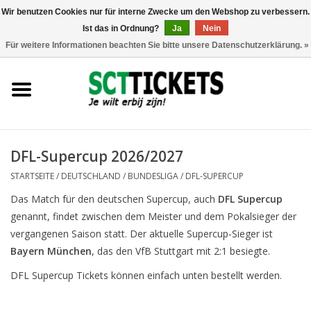
Wir benutzen Cookies nur für interne Zwecke um den Webshop zu verbessern.
Ist das in Ordnung?
Ja
Nein
0 Artikel - €0,00
Für weitere Informationen beachten Sie bitte unsere Datenschutzerklärung. »
England
Deutschland
Spanien
DFL-Supercup 2026/2027
STARTSEITE
/
DEUTSCHLAND
/
BUNDESLIGA
/
DFL-SUPERCUP
Italien
Das Match für den deutschen Supercup, auch
DFL Supercup
genannt, findet zwischen dem Meister und dem Pokalsieger der
Frankreich
vergangenen Saison statt. Der aktuelle Supercup-Sieger ist
Bayern München
, das den VfB Stuttgart mit 2:1 besiegte.
DFL Supercup Tickets können einfach unten bestellt werden.