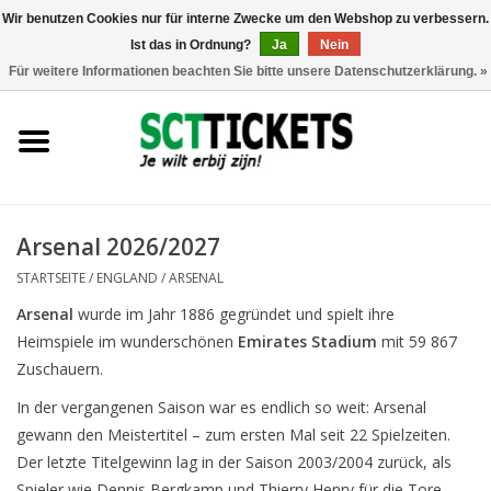
Wir benutzen Cookies nur für interne Zwecke um den Webshop zu verbessern.
Ist das in Ordnung?
Ja
Nein
0 Artikel - €0,00
Für weitere Informationen beachten Sie bitte unsere Datenschutzerklärung. »
England
Deutschland
Spanien
Arsenal 2026/2027
STARTSEITE
/
ENGLAND
/
ARSENAL
Italien
Arsenal
wurde im Jahr 1886 gegründet und spielt ihre
Heimspiele im wunderschönen
Emirates Stadium
mit 59 867
Frankreich
Zuschauern.
In der vergangenen Saison war es endlich so weit: Arsenal
gewann den Meistertitel – zum ersten Mal seit 22 Spielzeiten.
Der letzte Titelgewinn lag in der Saison 2003/2004 zurück, als
Spieler wie Dennis Bergkamp und Thierry Henry für die Tore