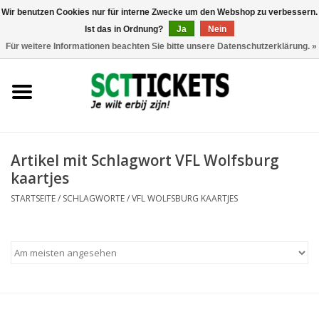
Wir benutzen Cookies nur für interne Zwecke um den Webshop zu verbessern.
Ist das in Ordnung?
Ja
Nein
0 Artikel - €0,00
Für weitere Informationen beachten Sie bitte unsere Datenschutzerklärung. »
England
Deutschland
Spanien
Artikel mit Schlagwort VFL Wolfsburg
kaartjes
Italien
STARTSEITE
/
SCHLAGWORTE
/
VFL WOLFSBURG KAARTJES
Frankreich