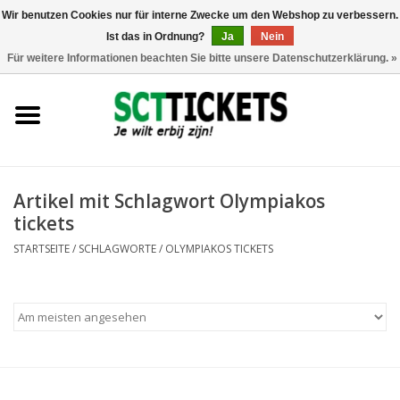
Wir benutzen Cookies nur für interne Zwecke um den Webshop zu verbessern.
Ist das in Ordnung?
Ja
Nein
0 Artikel - €0,00
Für weitere Informationen beachten Sie bitte unsere Datenschutzerklärung. »
England
Deutschland
Spanien
Artikel mit Schlagwort Olympiakos
tickets
Italien
STARTSEITE
/
SCHLAGWORTE
/
OLYMPIAKOS TICKETS
Frankreich