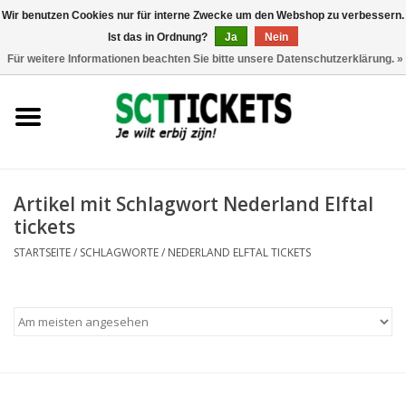
Wir benutzen Cookies nur für interne Zwecke um den Webshop zu verbessern.
Ist das in Ordnung?
Ja
Nein
0 Artikel - €0,00
Für weitere Informationen beachten Sie bitte unsere Datenschutzerklärung. »
England
Deutschland
Spanien
Artikel mit Schlagwort Nederland Elftal
tickets
Italien
STARTSEITE
/
SCHLAGWORTE
/
NEDERLAND ELFTAL TICKETS
Frankreich