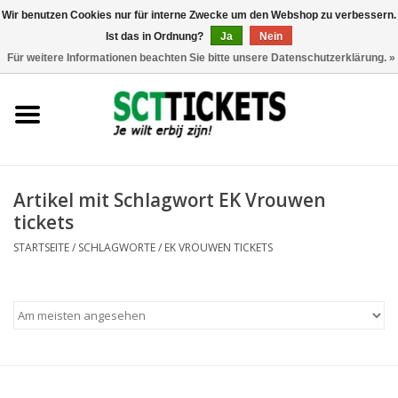
Wir benutzen Cookies nur für interne Zwecke um den Webshop zu verbessern.
Ist das in Ordnung?
Ja
Nein
0 Artikel - €0,00
Für weitere Informationen beachten Sie bitte unsere Datenschutzerklärung. »
England
Deutschland
Spanien
Artikel mit Schlagwort EK Vrouwen
tickets
Italien
STARTSEITE
/
SCHLAGWORTE
/
EK VROUWEN TICKETS
Frankreich