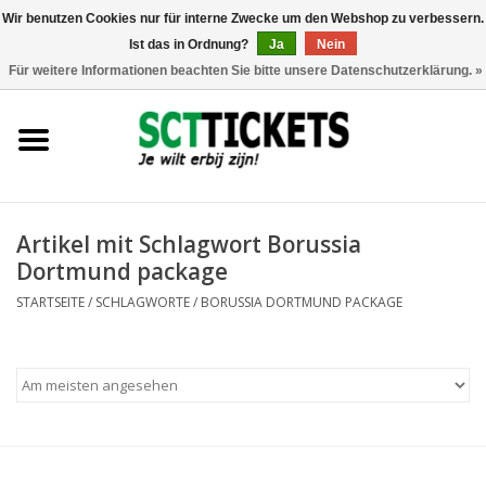
Wir benutzen Cookies nur für interne Zwecke um den Webshop zu verbessern.
Ist das in Ordnung?
Ja
Nein
0 Artikel - €0,00
Für weitere Informationen beachten Sie bitte unsere Datenschutzerklärung. »
England
Deutschland
Spanien
Artikel mit Schlagwort Borussia
Dortmund package
Italien
STARTSEITE
/
SCHLAGWORTE
/
BORUSSIA DORTMUND PACKAGE
Frankreich