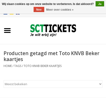
Wij slaan cookies op om onze website te verbeteren. Is dat akkoord?
Ja
Nee
Meer over cookies »
0 Artikelen - €0,00
Engeland
Duitsland
Spanje
Producten getagd met Toto KNVB Beker
kaartjes
Italie
HOME
/
TAGS
/
TOTO KNVB BEKER KAARTJES
Frankrijk