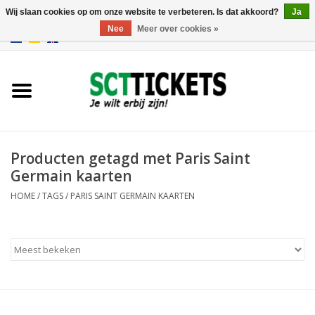
Wij slaan cookies op om onze website te verbeteren. Is dat akkoord?
Ja
Nee
Meer over cookies »
0 Artikelen - €0,00
Engeland
Duitsland
Spanje
Producten getagd met Paris Saint
Germain kaarten
Italie
HOME
/
TAGS
/
PARIS SAINT GERMAIN KAARTEN
Frankrijk