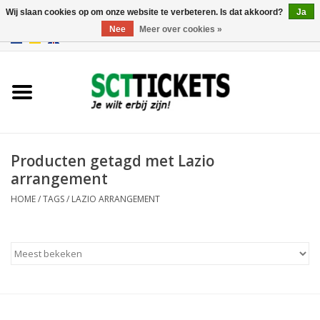
Wij slaan cookies op om onze website te verbeteren. Is dat akkoord?
Ja
Nee
Meer over cookies »
0 Artikelen - €0,00
Engeland
Duitsland
Spanje
Producten getagd met Lazio
arrangement
Italie
HOME
/
TAGS
/
LAZIO ARRANGEMENT
Frankrijk