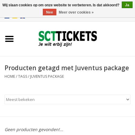
Wij slaan cookies op om onze website te verbeteren. Is dat akkoord?
Ja
Nee
Meer over cookies »
0 Artikelen - €0,00
Engeland
Duitsland
Spanje
Producten getagd met Juventus package
HOME
/
TAGS
/
JUVENTUS PACKAGE
Italie
Frankrijk
Geen producten gevonden!...