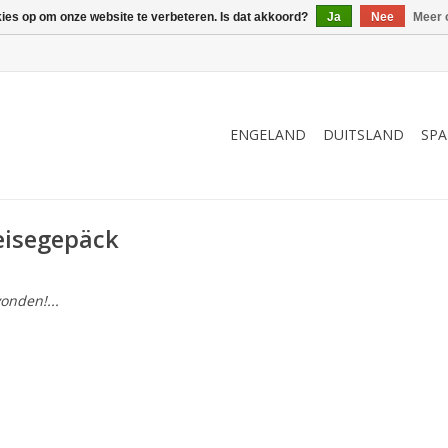
kies op om onze website te verbeteren. Is dat akkoord?
Ja
Nee
Meer 
ENGELAND
DUITSLAND
SPA
eisegepäck
onden!...