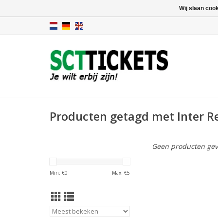
Wij slaan coo
Producten getagd met Inter R
Geen producten gev
Min: €
0
Max: €
5