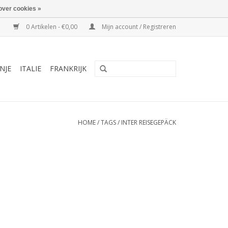
over cookies »
0 Artikelen - €0,00
Mijn account / Registreren
NJE
ITALIE
FRANKRIJK
HOME
/
TAGS
/
INTER REISEGEPÄCK