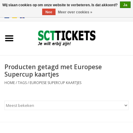
Wij slaan cookies op om onze website te verbeteren. Is dat akkoord?
Ja
Nee
Meer over cookies »
0 Artikelen - €0,00
Engeland
Duitsland
Spanje
Producten getagd met Europese
Supercup kaartjes
Italie
HOME
/
TAGS
/
EUROPESE SUPERCUP KAARTJES
Frankrijk