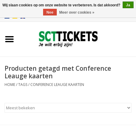
Wij slaan cookies op om onze website te verbeteren. Is dat akkoord?
Ja
Nee
Meer over cookies »
0 Artikelen - €0,00
Engeland
Duitsland
Spanje
Producten getagd met Conference
Leauge kaarten
Italie
HOME
/
TAGS
/
CONFERENCE LEAUGE KAARTEN
Frankrijk