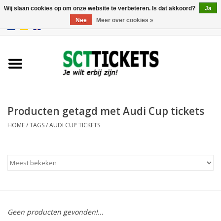
Wij slaan cookies op om onze website te verbeteren. Is dat akkoord?
Ja
Nee
Meer over cookies »
0 Artikelen - €0,00
Engeland
Duitsland
Spanje
Producten getagd met Audi Cup tickets
HOME
/
TAGS
/
AUDI CUP TICKETS
Italie
Frankrijk
Geen producten gevonden!...