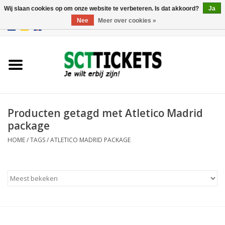
Wij slaan cookies op om onze website te verbeteren. Is dat akkoord?
Ja
Nee
Meer over cookies »
0 Artikelen - €0,00
Engeland
Duitsland
Spanje
Producten getagd met Atletico Madrid
package
Italie
HOME
/
TAGS
/
ATLETICO MADRID PACKAGE
Frankrijk