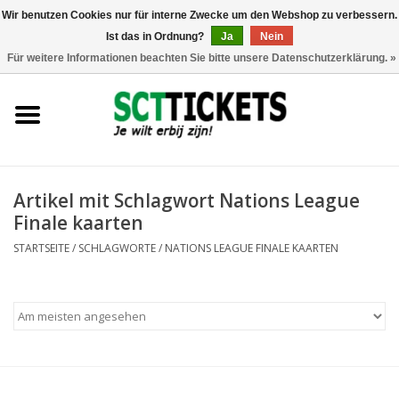
Wir benutzen Cookies nur für interne Zwecke um den Webshop zu verbessern.
Ist das in Ordnung?
Ja
Nein
0 Artikel - €0,00
Für weitere Informationen beachten Sie bitte unsere Datenschutzerklärung. »
England
Deutschland
Spanien
Artikel mit Schlagwort Nations League
Finale kaarten
Italien
STARTSEITE
/
SCHLAGWORTE
/
NATIONS LEAGUE FINALE KAARTEN
Frankreich