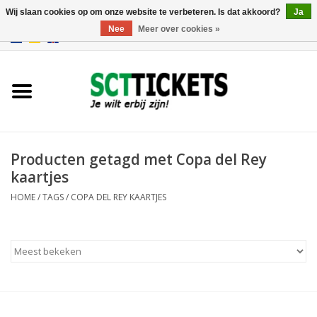
Wij slaan cookies op om onze website te verbeteren. Is dat akkoord?
Ja
Nee
Meer over cookies »
0 Artikelen - €0,00
Engeland
Duitsland
Spanje
Producten getagd met Copa del Rey
kaartjes
Italie
HOME
/
TAGS
/
COPA DEL REY KAARTJES
Frankrijk