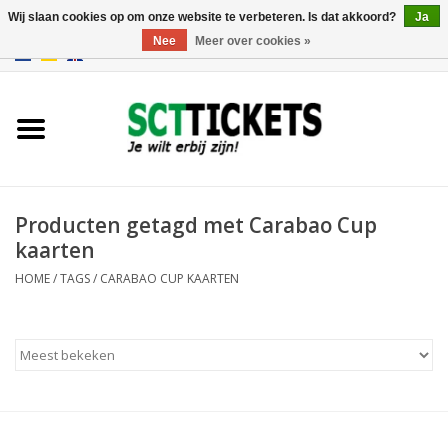
Wij slaan cookies op om onze website te verbeteren. Is dat akkoord?
Ja
Nee
Meer over cookies »
0 Artikelen - €0,00
Engeland
Duitsland
Spanje
Producten getagd met Carabao Cup
kaarten
Italie
HOME
/
TAGS
/
CARABAO CUP KAARTEN
Frankrijk