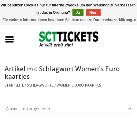
Wir benutzen Cookies nur für interne Zwecke um den Webshop zu verbessern.
Ist das in Ordnung?
Ja
Nein
0 Artikel - €0,00
Für weitere Informationen beachten Sie bitte unsere Datenschutzerklärung. »
England
Deutschland
Spanien
Artikel mit Schlagwort Women's Euro
kaartjes
Italien
STARTSEITE
/
SCHLAGWORTE
/
WOMEN'S EURO KAARTJES
Frankreich