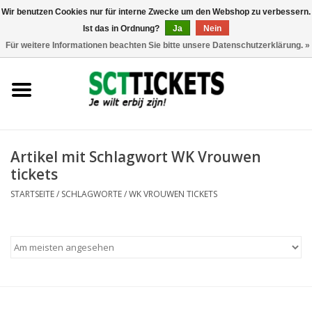
Wir benutzen Cookies nur für interne Zwecke um den Webshop zu verbessern.
Ist das in Ordnung?
Ja
Nein
0 Artikel - €0,00
Für weitere Informationen beachten Sie bitte unsere Datenschutzerklärung. »
England
Deutschland
Spanien
Artikel mit Schlagwort WK Vrouwen
tickets
Italien
STARTSEITE
/
SCHLAGWORTE
/
WK VROUWEN TICKETS
Frankreich