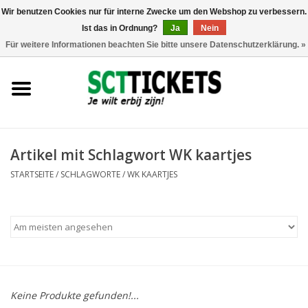
Wir benutzen Cookies nur für interne Zwecke um den Webshop zu verbessern.
Ist das in Ordnung?
Ja
Nein
0 Artikel - €0,00
Für weitere Informationen beachten Sie bitte unsere Datenschutzerklärung. »
England
Deutschland
Spanien
Artikel mit Schlagwort WK kaartjes
STARTSEITE
/
SCHLAGWORTE
/
WK KAARTJES
Italien
Frankreich
Keine Produkte gefunden!...