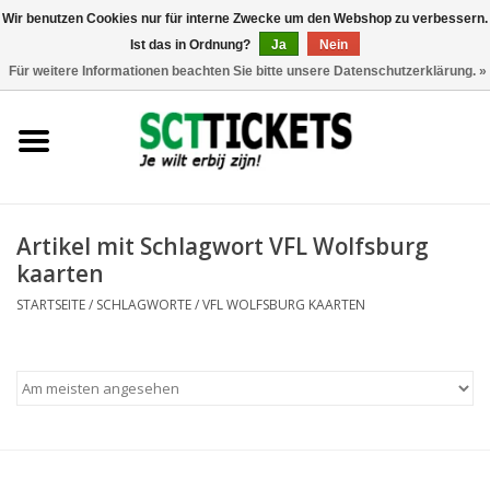
Wir benutzen Cookies nur für interne Zwecke um den Webshop zu verbessern.
Ist das in Ordnung?
Ja
Nein
0 Artikel - €0,00
Für weitere Informationen beachten Sie bitte unsere Datenschutzerklärung. »
England
Deutschland
Spanien
Artikel mit Schlagwort VFL Wolfsburg
kaarten
Italien
STARTSEITE
/
SCHLAGWORTE
/
VFL WOLFSBURG KAARTEN
Frankreich