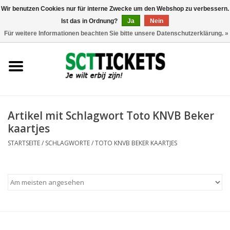
Wir benutzen Cookies nur für interne Zwecke um den Webshop zu verbessern.
Ist das in Ordnung?
Ja
Nein
0 Artikel - €0,00
Für weitere Informationen beachten Sie bitte unsere Datenschutzerklärung. »
England
Deutschland
Spanien
Artikel mit Schlagwort Toto KNVB Beker
kaartjes
Italien
STARTSEITE
/
SCHLAGWORTE
/
TOTO KNVB BEKER KAARTJES
Frankreich