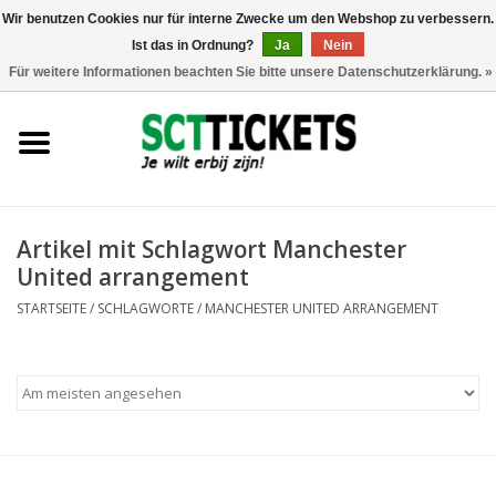
Wir benutzen Cookies nur für interne Zwecke um den Webshop zu verbessern.
Ist das in Ordnung?
Ja
Nein
0 Artikel - €0,00
Für weitere Informationen beachten Sie bitte unsere Datenschutzerklärung. »
England
Deutschland
Spanien
Artikel mit Schlagwort Manchester
United arrangement
Italien
STARTSEITE
/
SCHLAGWORTE
/
MANCHESTER UNITED ARRANGEMENT
Frankreich